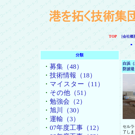
TOP
[会社概
■
分類
白浜（
・
募集（48）
防波堤
・
技術情報（18）
・
マイスター（11）
・
その他（51）
・
勉強会（2）
・
旭川（30）
・
運輸（3）
・
07年度工事（12）
セルラ
了しま