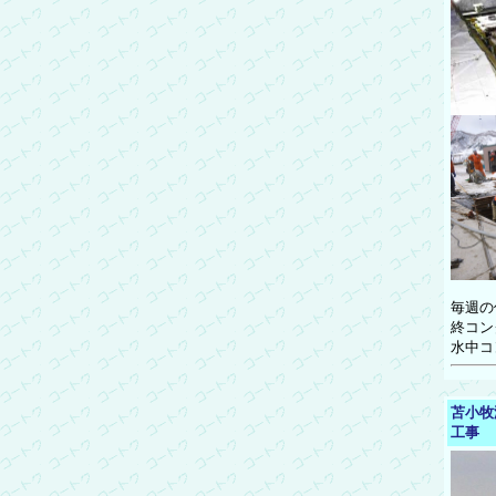
毎週の
終コン
水中コ
苫小牧
工事