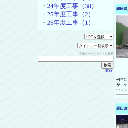
・
24年度工事（38）
羅臼漁
・
25年度工事（2）
・
26年度工事（1）
半角スペースでＡＮＤ検索
[RSS]
例年に
が、ケ
中コン
羅臼漁