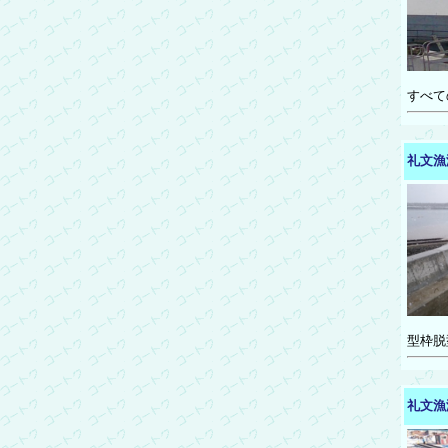
すべて
礼文漁
型枠脱
礼文漁