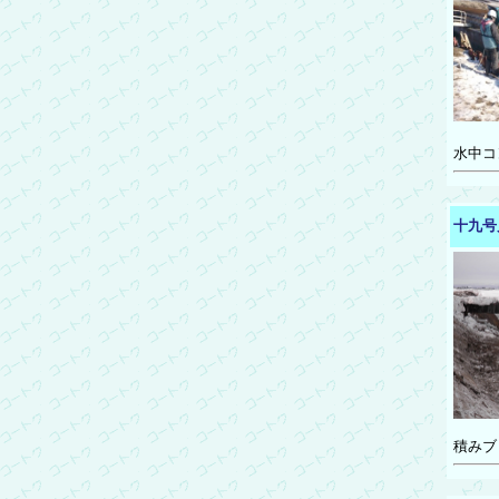
水中コ
十九号
積みブ