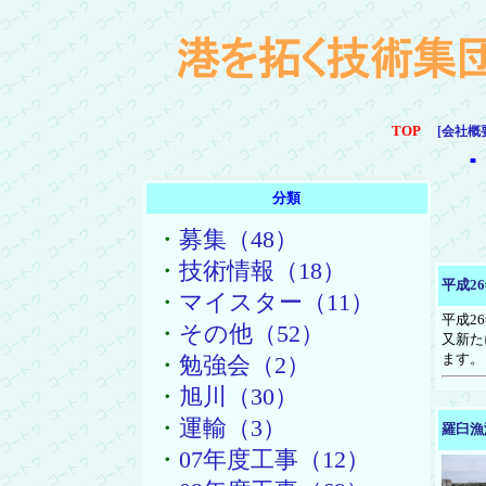
TOP
[会社概
■
分類
・
募集（48）
・
技術情報（18）
平成2
・
マイスター（11）
平成2
・
その他（52）
又新た
ます。
・
勉強会（2）
・
旭川（30）
・
運輸（3）
羅臼漁
・
07年度工事（12）