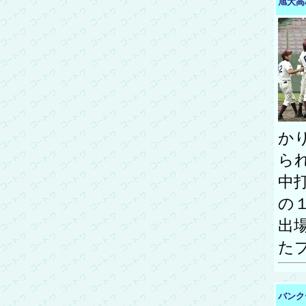
旭大高
か
ら
中
の
出
た
バンク