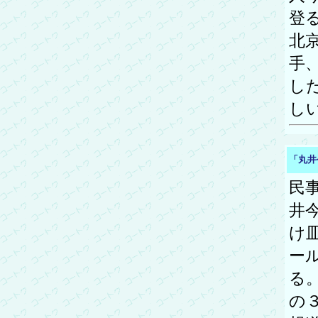
登
北
手
し
し
「丸井
民
井
け
ー
る
の