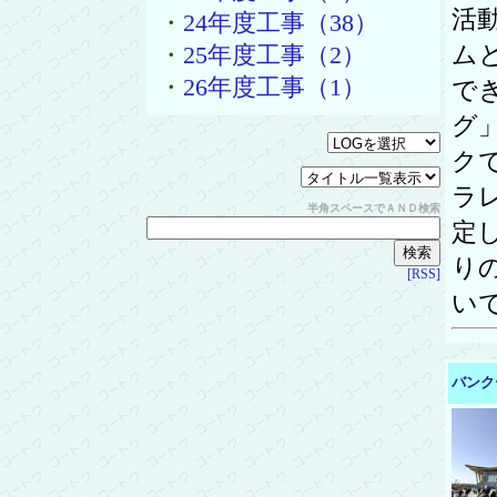
活
・
24年度工事（38）
ム
・
25年度工事（2）
・
26年度工事（1）
で
グ
ク
ラ
半角スペースでＡＮＤ検索
定
り
[RSS]
い
バンク