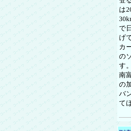
登
は2
3
で
げ
カ
の
す
南
の
バ
て