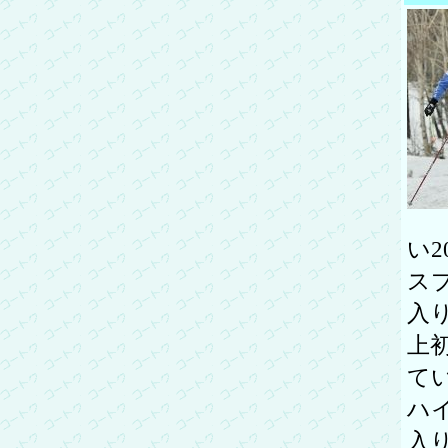
い
ス
入
上
てい
ハ
入