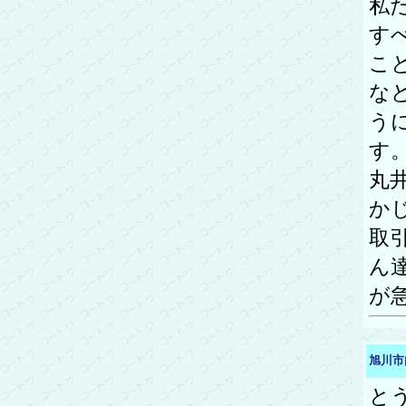
私
す
こ
な
う
す
丸
か
取
ん
が
旭川市
と