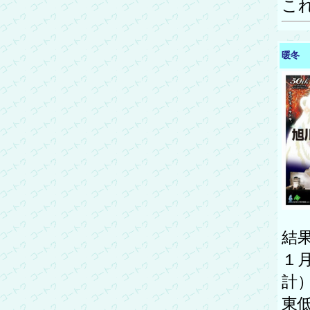
こ
暖冬
結
１
計
東