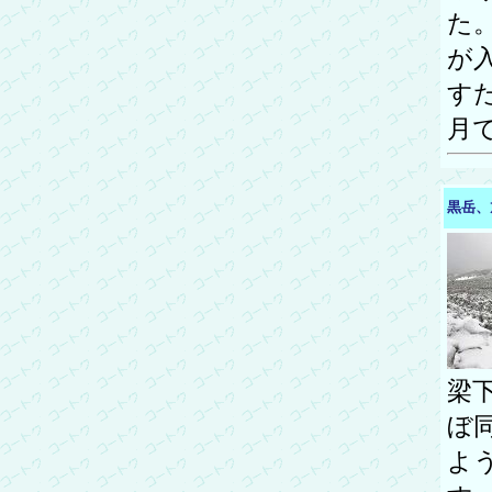
た
が
す
月
黒岳、
梁
ぼ
よ