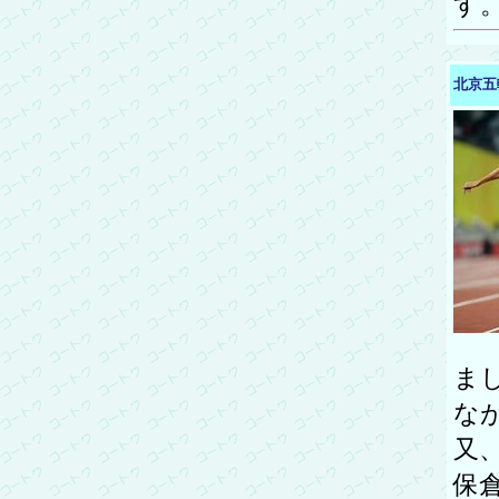
す
北京五
ま
な
又
保