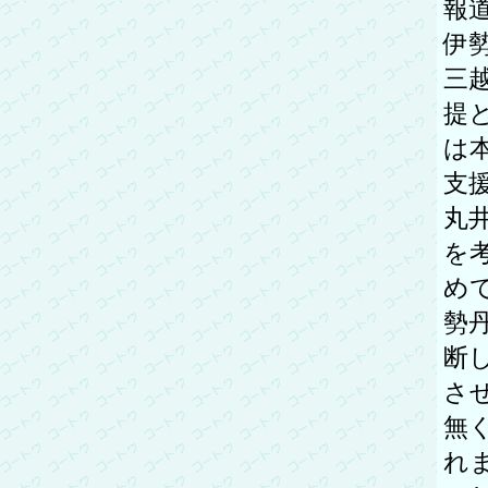
報
伊
三
提
は
支
丸
を
め
勢
断
さ
無
れ