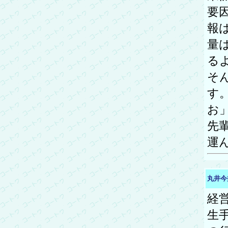
要
報
量
る
そ
す
お
先
運
丸井今
経
生