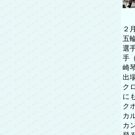
２
五
選
手
崎
出
ク
に
ク
カ
カ