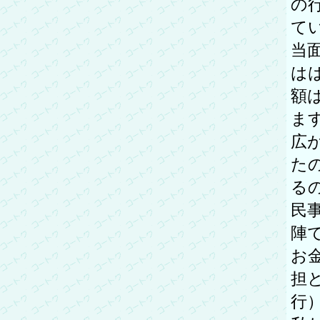
の
て
当
は
額
ま
広
た
る
民
陣
お
担
行）