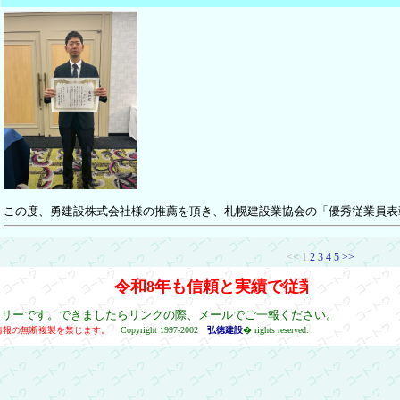
この度、勇建設株式会社様の推薦を頂き、札幌建設業協会の「優秀従業員表
<< 1
2
3
4
5
>>
令和8年も信頼と実績で従業員一同力を合
フリーです。できましたらリンクの際、
メールでご一報ください。
情報の無断複製を禁じます。
Copyright 1997-2002
弘徳建設
� rights reserved.