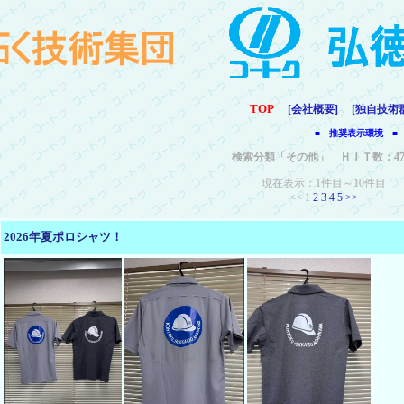
TOP
[会社概要]
[独自技術
■ 推奨表示環境 ■
検索分類「その他」 ＨＩＴ数：4
現在表示：1件目～10件目
<< 1
2
3
4
5
>>
2026年夏ポロシャツ！