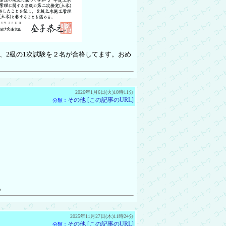
、2級の1次試験を２名が合格してます。おめ
2026年1月6日(火)10時11分
その他
[この記事のURL]
分類：
。
2025年11月27日(木)11時24分
その他
[この記事のURL]
分類：