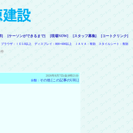
群]
[ケーソンができるまで]
[現場NOW]
[スタッフ募集]
[コートクリンク]
ブラウザ：ＩＥ5.0以上 ディスプレイ：800×600以上 ＪＡＶＡ：有効 スタイルシート：有効
7件
2026年8月7日(金)9時21分
その他
[この記事のURL]
分類：