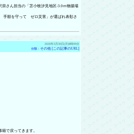
崇さん担当の「苫小牧汐見地区-3.0ｍ物揚場
 手順を守って ゼロ災害」が選ばれ表彰さ
2026年3月30日(月)8時09分
その他
[この記事のURL]
分類：
移籍で戻ってきます。