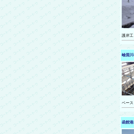
護岸工
嶮淵川
ベース
函館港