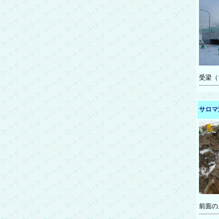
受梁（
サロマ
前面の