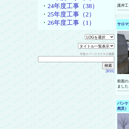
・
24年度工事（38）
護岸工
・
25年度工事（2）
・
26年度工事（1）
サロマ
半角スペースでＡＮＤ検索
[RSS]
前面の
ました
パンケ
然災）