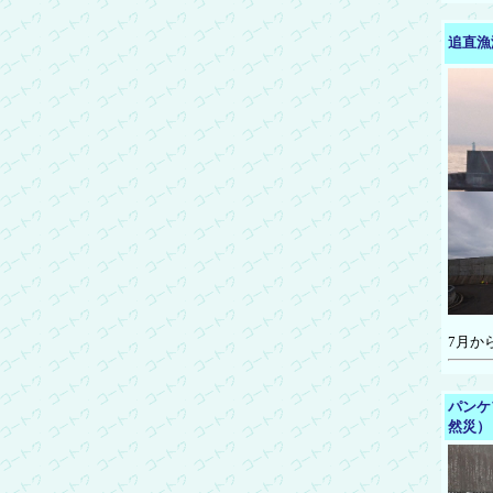
追直漁
7月か
パンケ
然災）