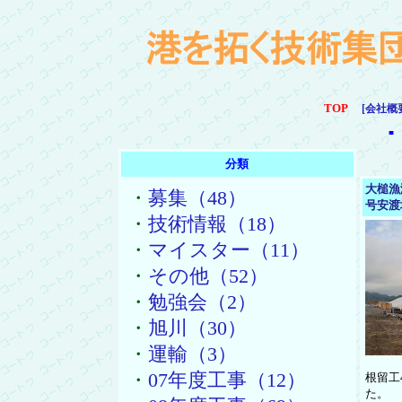
TOP
[会社概
■
分類
大槌漁
・
募集（48）
号安渡
・
技術情報（18）
・
マイスター（11）
・
その他（52）
・
勉強会（2）
・
旭川（30）
・
運輸（3）
・
07年度工事（12）
根留工
た。