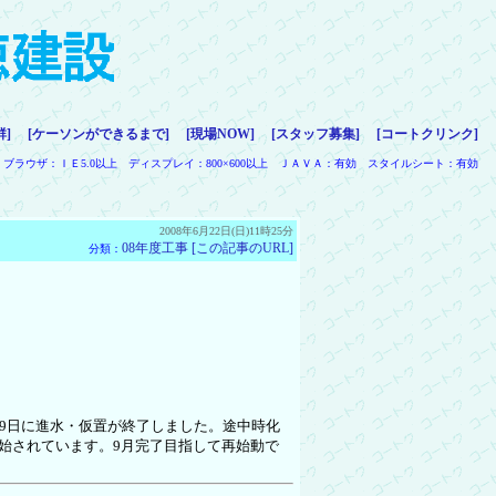
群]
[ケーソンができるまで]
[現場NOW]
[スタッフ募集]
[コートクリンク]
ブラウザ：ＩＥ5.0以上 ディスプレイ：800×600以上 ＪＡＶＡ：有効 スタイルシート：有効
2008年6月22日(日)11時25分
08年度工事
[この記事のURL]
分類：
9日に進水・仮置が終了しました。途中時化
始されています。9月完了目指して再始動で