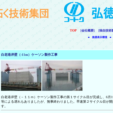
TOP
[会社概要]
[独自技術
■ 推奨表示環境 ■
白老港岸壁（-11m）ケーソン製作工事
白老港岸壁（－１１ｍ）ケーソン製作工事の第１サイクル目が完成し、6月1
等による遅れもありましたが、無事終わりました。早速第２サイクル目が開
す。